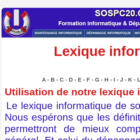
MAINTENANCE INFORMATIQUE
DÉPANNAGE INFORMATIQUE
MO
Lexique infor
A
-
B
-
C
-
D
-
E
-
F
-
G
-
H
-
I
-
J
-
K
-
Utilisation de notre lexique
Le lexique informatique de s
Nous espérons que les défin
permettront de mieux comp