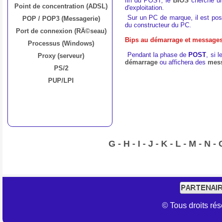
fin du POST, le
BIOS
cherche 
Point de concentration (ADSL)
d'exploitation.
Sur un PC de marque, il est poss
POP / POP3 (Messagerie)
du constructeur du PC.
Port de connexion (RÃ©seau)
Bips au démarrage et messages
Processus (Windows)
Pendant la phase de
POST
, si l
Proxy (serveur)
démarrage
ou affichera des
mess
PS/2
PUP/LPI
G
-
H
-
I
-
J
-
K
-
L
-
M
-
N
-
© Tous droits r