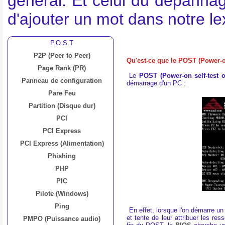
général. Et celui du dépannag
d'ajouter un mot dans notre l
P.O.S.T
P2P (Peer to Peer)
Qu'est-ce que le POST (Power-on
Page Rank (PR)
Le
POST (Power-on self-test o
Panneau de configuration
démarrage d'un PC :
Pare Feu
Partition (Disque dur)
PCI
PCI Express
PCI Express (Alimentation)
Phishing
PHP
PIC
Pilote (Windows)
Ping
En effet, lorsque l'on démarre u
et tente de leur attribuer les re
PMPO (Puissance audio)