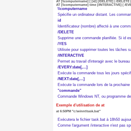
AT [\\computername] [ [id] [/DELETE] | /DELETE 
AT [\\computername] time [/INTERACTIVE] [ /EVER
\\computername
Spécifie un ordinateur distant. Les command
id
Identificateur (nombre) affecté à une comm
/DELETE
Supprime une commande planifiée. Si id es
/YES
Utilisée pour supprimer toutes les tâches 
/INTERACTIVE
Permet au travail d'interagir avec le bureau 
/EVERY:date[,...]
Exécute la commande tous les jours spécifié
/NEXT:date[,...]
Exécute la commande lors de la prochaine oc
"commande"
Commande Windows NT, ou programme de
Exemple d'utilisation de at
at 6:50PM "c:\winnt\task.bat"
Exécutera le fichier task.bat à 18h50 aujour
Comme l'argument /interactive n'est pas spéc