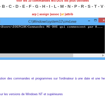
Voir les 10 commandes MS-DOS les plus utilisées
-
B
-
C
-
D
-
E
-
F
-
G
-
H
-
I
-
L
-
M
-
N
-
P
-
R
-
S
-
T
-
V
arp
|
assign
|
assoc
|
at
|
attrib
cution des commandes et programmes sur l'ordinateur à une date et une heur
sur les versions de Windows NT et supérieures