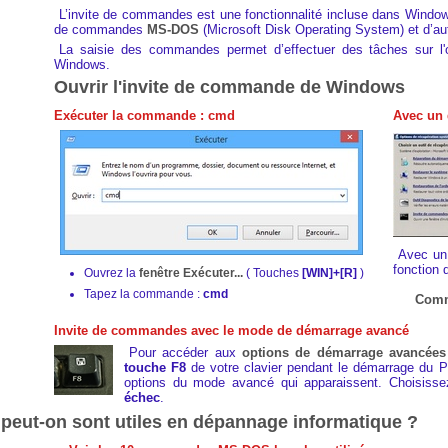
L’invite de commandes est une fonctionnalité incluse dans Windows 
de commandes
MS-DOS
(Microsoft Disk Operating System) et d’a
La saisie des commandes permet d’effectuer des tâches sur l'ord
Windows.
Ouvrir l'invite de commande de Windows
Exécuter la commande : cmd
Avec un 
Avec un 
fonction 
Ouvrez la
fenêtre Exécuter...
( Touches
[WIN]+[R]
)
Tapez la commande :
cmd
Comme
Invite de commandes avec le mode de démarrage avancé
Pour accéder aux
options de démarrage avancées
touche F8
de votre clavier pendant le démarrage du P
options du mode avancé qui apparaissent. Choisiss
échec
.
ut-on sont utiles en dépannage informatique ?