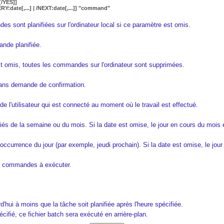
[/YES]]
Y:date[,...] | /NEXT:date[,...]] "command"
es sont planifiées sur l'ordinateur local si ce paramètre est omis.
ande planifiée.
t omis, toutes les commandes sur l'ordinateur sont supprimées.
sans demande de confirmation.
de l'utilisateur qui est connecté au moment où le travail est effectué.
s de la semaine ou du mois. Si la date est omise, le jour en cours du mois es
currence du jour (par exemple, jeudi prochain). Si la date est omise, le jour 
 commandes à exécuter.
d'hui à moins que la tâche soit planifiée après l'heure spécifiée.
ifié, ce fichier batch sera exécuté en arrière-plan.