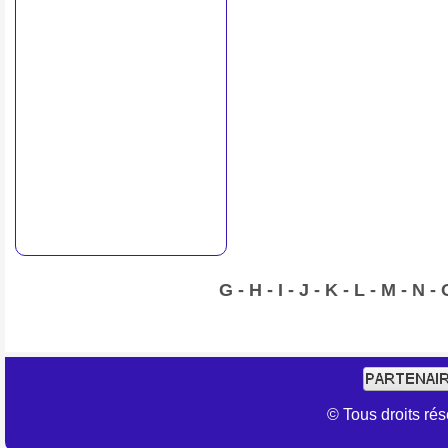
G
-
H
-
I
-
J
-
K
-
L
-
M
-
N
-
© Tous droits r