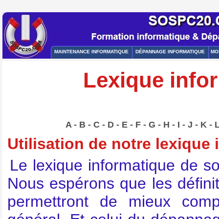
MAINTENANCE INFORMATIQUE
DÉPANNAGE INFORMATIQUE
MO
Lexique infor
A
-
B
-
C
-
D
-
E
-
F
-
G
-
H
-
I
-
J
-
K
-
Utilisation de notre lexique
Le lexique informatique de s
Nous espérons que les défin
permettront de mieux comp