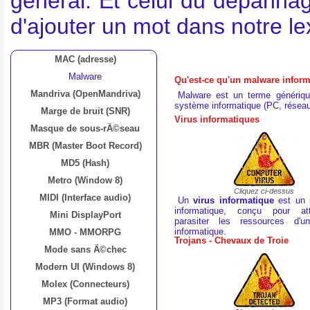
général. Et celui du dépannag
d'ajouter un mot dans notre l
MAC (adresse)
Malware
Qu'est-ce qu'un malware inform
Mandriva (OpenMandriva)
Malware est un terme générique
système informatique (PC, réseau,
Marge de bruit (SNR)
Virus informatiques
Masque de sous-rÃ©seau
MBR (Master Boot Record)
MD5 (Hash)
Metro (Window 8)
Cliquez ci-dessus
MIDI (Interface audio)
Un
virus informatique
est un 
informatique, conçu pour at
Mini DisplayPort
parasiter les ressources d'
informatique.
MMO - MMORPG
Trojans - Chevaux de Troie
Mode sans Ã©chec
Modern UI (Windows 8)
Molex (Connecteurs)
MP3 (Format audio)