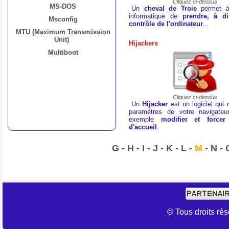
Cliquez ci-dessus
MS-DOS
Un
cheval de Troie
permet à
informatique de
prendre, à di
Msconfig
contrôle de l'ordinateur
...
MTU (Maximum Transmission
Unit)
Hijackers
Multiboot
Cliquez ci-dessus
Un
Hijacker
est un logiciel qui r
paramètres de votre navigateu
exemple
modifier et force
d'accueil
.
G
-
H
-
I
-
J
-
K
-
L
-
M
-
N
-
© Tous droits r