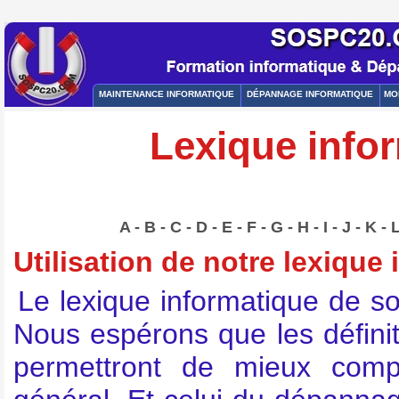
MAINTENANCE INFORMATIQUE
DÉPANNAGE INFORMATIQUE
MO
Lexique infor
A
-
B
-
C
-
D
-
E
-
F
-
G
-
H
-
I
-
J
-
K
-
Utilisation de notre lexique
Le lexique informatique de s
Nous espérons que les défin
permettront de mieux comp